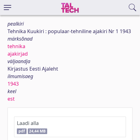
pealkiri
Tehnika Kuukiri : populaar-tehniline ajakiri Nr 1 1943
märksõnad
tehnika
ajakirjad
väljaandja
Kirjastus Eesti Ajaleht
ilmumisaeg
1943
keel
est
Laadi alla
pdf
24,44 MB