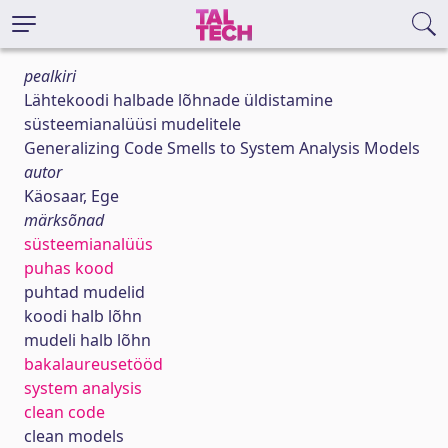
pealkiri
Lähtekoodi halbade lõhnade üldistamine
süsteemianalüüsi mudelitele
Generalizing Code Smells to System Analysis Models
autor
Käosaar, Ege
märksõnad
süsteemianalüüs
puhas kood
puhtad mudelid
koodi halb lõhn
mudeli halb lõhn
bakalaureusetööd
system analysis
clean code
clean models