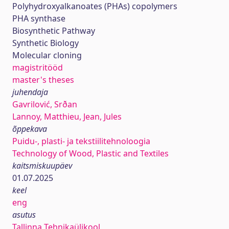
Polyhydroxyalkanoates (PHAs) copolymers
PHA synthase
Biosynthetic Pathway
Synthetic Biology
Molecular cloning
magistritööd
master's theses
juhendaja
Gavrilović, Srðan
Lannoy, Matthieu, Jean, Jules
õppekava
Puidu-, plasti- ja tekstiilitehnoloogia
Technology of Wood, Plastic and Textiles
kaitsmiskuupäev
01.07.2025
keel
eng
asutus
Tallinna Tehnikaülikool