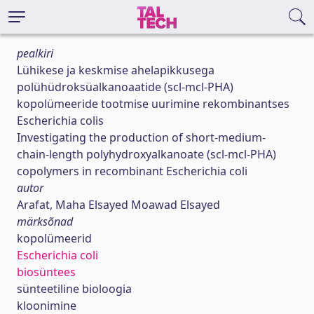
pealkiri
Lühikese ja keskmise ahelapikkusega
polühüdroksüalkanoaatide (scl-mcl-PHA)
kopolümeeride tootmise uurimine rekombinantses
Escherichia colis
Investigating the production of short-medium-
chain-length polyhydroxyalkanoate (scl-mcl-PHA)
copolymers in recombinant Escherichia coli
autor
Arafat, Maha Elsayed Moawad Elsayed
märksõnad
kopolümeerid
Escherichia coli
biosüntees
sünteetiline bioloogia
kloonimine