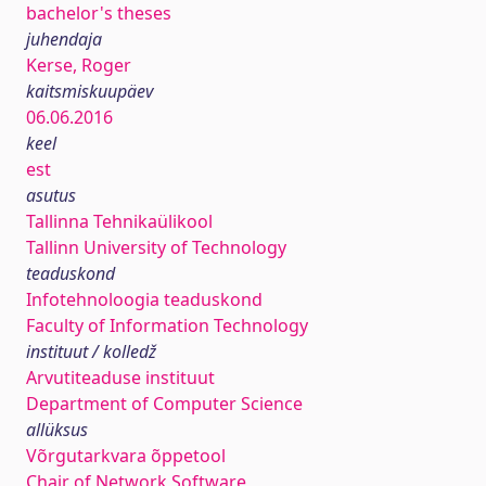
bachelor's theses
juhendaja
Kerse, Roger
kaitsmiskuupäev
06.06.2016
keel
est
asutus
Tallinna Tehnikaülikool
Tallinn University of Technology
teaduskond
Infotehnoloogia teaduskond
Faculty of Information Technology
instituut / kolledž
Arvutiteaduse instituut
Department of Computer Science
allüksus
Võrgutarkvara õppetool
Chair of Network Software