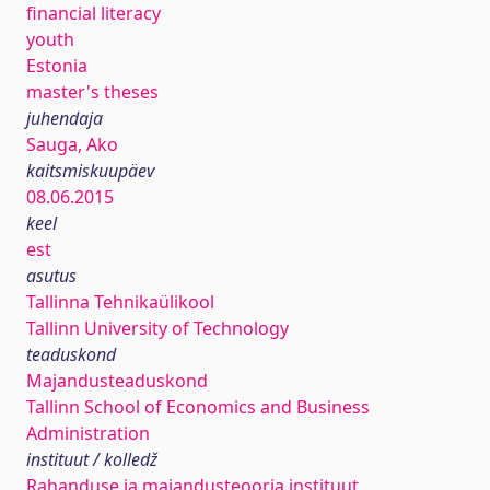
financial literacy
youth
Estonia
master's theses
juhendaja
Sauga, Ako
kaitsmiskuupäev
08.06.2015
keel
est
asutus
Tallinna Tehnikaülikool
Tallinn University of Technology
teaduskond
Majandusteaduskond
Tallinn School of Economics and Business
Administration
instituut / kolledž
Rahanduse ja majandusteooria instituut