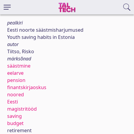
pealkiri
Eesti noorte säästmisharjumused
Youth saving habits in Estonia
autor
Tiitso, Risko
märksõnad
säästmine
eelarve
pension
finantskirjaoskus
noored
Eesti
magistritööd
saving
budget
retirement