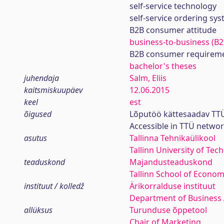
self-service technology
self-service ordering sy
B2B consumer attitude
business-to-business (B2
B2B consumer requirem
bachelor's theses
juhendaja
Salm, Eliis
kaitsmiskuupäev
12.06.2015
keel
est
õigused
Lõputöö kättesaadav TTÜ
Accessible in TTÜ netwo
asutus
Tallinna Tehnikaülikool
Tallinn University of Tec
teaduskond
Majandusteaduskond
Tallinn School of Econom
instituut / kolledž
Ärikorralduse instituut
Department of Business 
allüksus
Turunduse õppetool
Chair of Marketing