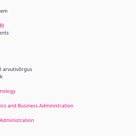
stem
B)
ents
 arvutivõrgus
rk
hnology
ics and Business Administration
Administration