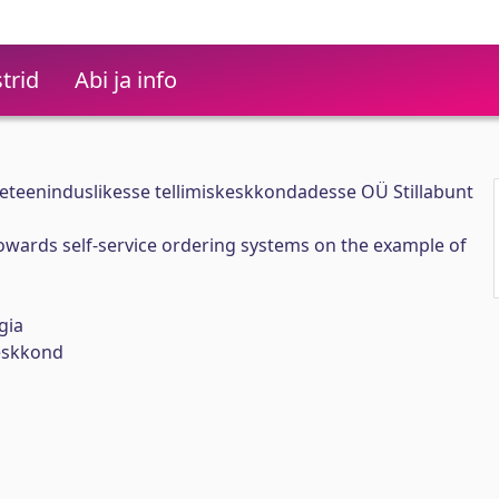
trid
Abi ja info
seteeninduslikesse tellimiskeskkondadesse OÜ Stillabunt
owards self-service ordering systems on the example of
gia
keskkond