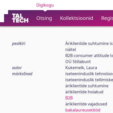
Digikogu
Otsing
Kollektsioonid
Regis
pealkiri
Äriklientide suhtumine i
näitel
B2B consumer attitude t
OÜ Stillabunt
autor
Kukemelk, Laura
märksõnad
iseteeninduslik tehnoloo
iseteeninduslik tellimis
äriklientide suhtumine
äriklientide hoiakud
B2B
äriklientide vajadused
bakalaureusetööd