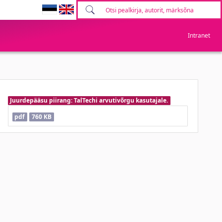
Intranet
Juurdepääsu piirang: TalTechi arvutivõrgu kasutajale.
pdf
760 KB