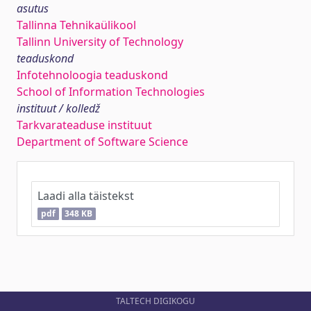
asutus
Tallinna Tehnikaülikool
Tallinn University of Technology
teaduskond
Infotehnoloogia teaduskond
School of Information Technologies
instituut / kolledž
Tarkvarateaduse instituut
Department of Software Science
Laadi alla täistekst
pdf
348 KB
TALTECH DIGIKOGU