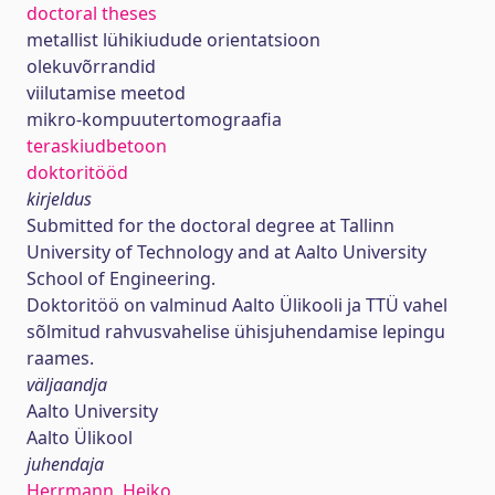
doctoral theses
metallist lühikiudude orientatsioon
olekuvõrrandid
viilutamise meetod
mikro-kompuutertomograafia
teraskiudbetoon
doktoritööd
kirjeldus
Submitted for the doctoral degree at Tallinn
University of Technology and at Aalto University
School of Engineering.
Doktoritöö on valminud Aalto Ülikooli ja TTÜ vahel
sõlmitud rahvusvahelise ühisjuhendamise lepingu
raames.
väljaandja
Aalto University
Aalto Ülikool
juhendaja
Herrmann, Heiko