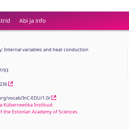
trid
Abi ja info
y: Internal variables and heat conduction
7/93
12236
.org/vocab/InC-EDU/1.0/
a Küberneetika Instituut
 of the Estonian Academy of Sciences