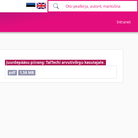
Intranet
Juurdepääsu piirang: TalTechi arvutivõrgu kasutajale.
pdf
1,58 MB