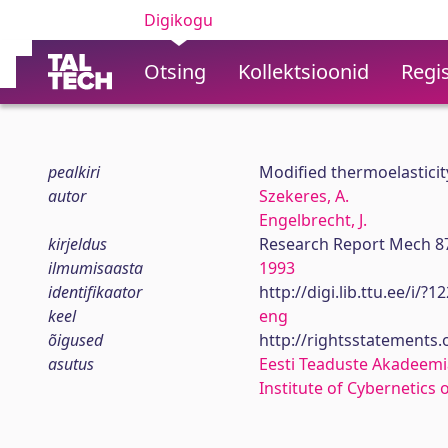
Digikogu
Otsing
Kollektsioonid
Regis
pealkiri
Modified thermoelasticit
autor
Szekeres, A.
Engelbrecht, J.
kirjeldus
Research Report Mech 8
ilmumisaasta
1993
identifikaator
http://digi.lib.ttu.ee/i/?
keel
eng
õigused
http://rightsstatements
asutus
Eesti Teaduste Akadeemi
Institute of Cybernetics