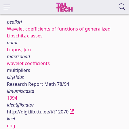
pealkiri
Wavelet coefficients of functions of generalized
Lipschitz classes
autor
Lippus, Juri
märksõnad
wavelet coefficients
multipliers
kirjeldus
Research Report Math 78/94
ilmumisaasta
1994
identifikaator
http://digi.lib.ttu.ee/i/?12070
keel
eng