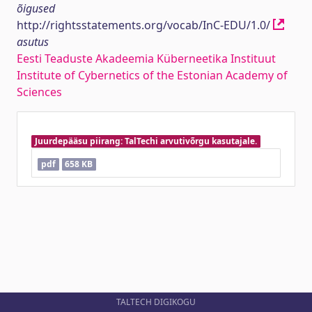
õigused
http://rightsstatements.org/vocab/InC-EDU/1.0/
asutus
Eesti Teaduste Akadeemia Küberneetika Instituut
Institute of Cybernetics of the Estonian Academy of
Sciences
Juurdepääsu piirang: TalTechi arvutivõrgu kasutajale.
pdf
658 KB
TALTECH DIGIKOGU