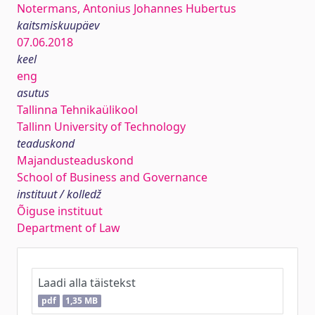
Notermans, Antonius Johannes Hubertus
kaitsmiskuupäev
07.06.2018
keel
eng
asutus
Tallinna Tehnikaülikool
Tallinn University of Technology
teaduskond
Majandusteaduskond
School of Business and Governance
instituut / kolledž
Õiguse instituut
Department of Law
Laadi alla täistekst
pdf
1,35 MB