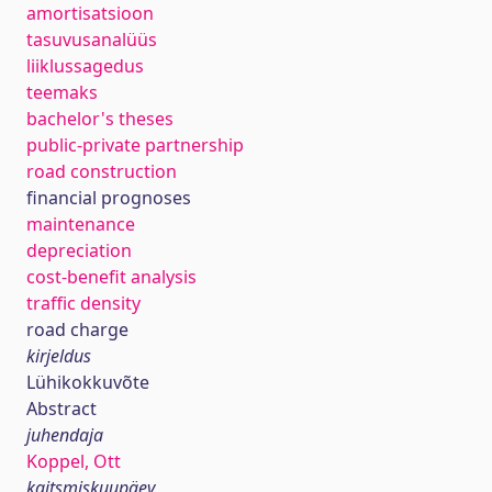
amortisatsioon
tasuvusanalüüs
liiklussagedus
teemaks
bachelor's theses
public-private partnership
road construction
financial prognoses
maintenance
depreciation
cost-benefit analysis
traffic density
road charge
kirjeldus
Lühikokkuvõte
Abstract
juhendaja
Koppel, Ott
kaitsmiskuupäev