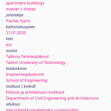
apartment buildings
master's theses
juhendaja
Pachel, Karin
kaitsmiskuupäev
21.01.2020
keel
est
asutus
Tallinna Tehnikaülikool
Tallinn University of Technology
teaduskond
Inseneriteaduskond
School of Engineering
instituut / kolledž
Ehituse ja arhitektuuri instituut
Department of Civil Engineering and Architecture
allüksus
Vee ja keskkonnatehnika uurimisrühm