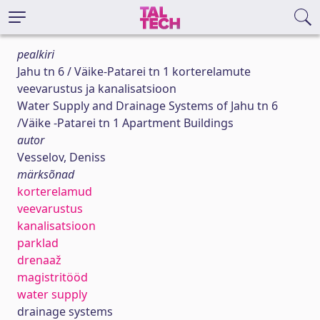
pealkiri
Jahu tn 6 / Väike-Patarei tn 1 korterelamute
veevarustus ja kanalisatsioon
Water Supply and Drainage Systems of Jahu tn 6
/Väike -Patarei tn 1 Apartment Buildings
autor
Vesselov, Deniss
märksõnad
korterelamud
veevarustus
kanalisatsioon
parklad
drenaaž
magistritööd
water supply
drainage systems