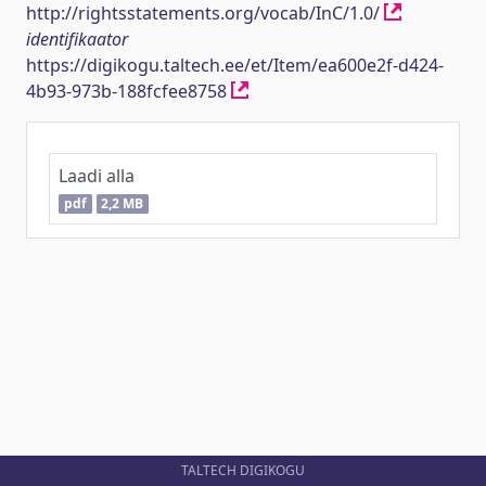
http://rightsstatements.org/vocab/InC/1.0/
identifikaator
https://digikogu.taltech.ee/et/Item/ea600e2f-d424-
4b93-973b-188fcfee8758
Laadi alla
pdf
2,2 MB
TALTECH DIGIKOGU