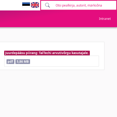
Intranet
Juurdepääsu piirang: TalTechi arvutivõrgu kasutajale.
pdf
5,86 MB