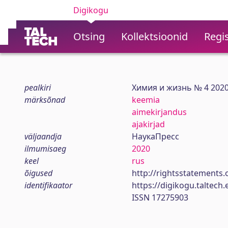
Digikogu
Otsing
Kollektsioonid
Regis
pealkiri
Химия и жизнь № 4 202
märksõnad
keemia
aimekirjandus
ajakirjad
väljaandja
НаукаПресс
ilmumisaeg
2020
keel
rus
õigused
http://rightsstatements.
identifikaator
https://digikogu.taltec
ISSN 17275903