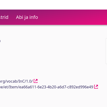
trid
Abi ja info
0
org/vocab/InC/1.0/
h.ee/et/Item/ea66a611-6e23-4b20-a6d7-c892ed996e49