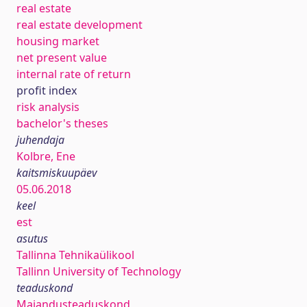
real estate
real estate development
housing market
net present value
internal rate of return
profit index
risk analysis
bachelor's theses
juhendaja
Kolbre, Ene
kaitsmiskuupäev
05.06.2018
keel
est
asutus
Tallinna Tehnikaülikool
Tallinn University of Technology
teaduskond
Majandusteaduskond