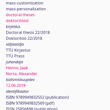
mass-customization
mass-personalization
doctoral theses
doktoritööd
kirjeldus
Doctoral thesis 22/2018
Doktoritöö 22/2018
väljaandja
TTÜ Kirjastus
TTÜ Press
juhendaja
Henno, Jaak
Norta, Alexander
kaitsmiskuupäev
12.06.2018
identifikaator
ISBN 9789949832552 (publication)
ISBN 9789949832569 (pdf)
ISSN 25856898 (publication)