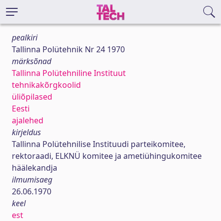
pealkiri
Tallinna Polütehnik Nr 24 1970
märksõnad
Tallinna Polütehniline Instituut
tehnikakõrgkoolid
üliõpilased
Eesti
ajalehed
kirjeldus
Tallinna Polütehnilise Instituudi parteikomitee,
rektoraadi, ELKNÜ komitee ja ametiühingukomitee
häälekandja
ilmumisaeg
26.06.1970
keel
est