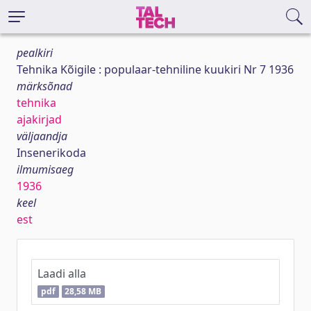
pealkiri
Tehnika Kõigile : populaar-tehniline kuukiri Nr 7 1936
märksõnad
tehnika
ajakirjad
väljaandja
Insenerikoda
ilmumisaeg
1936
keel
est
Laadi alla
pdf
28,58 MB