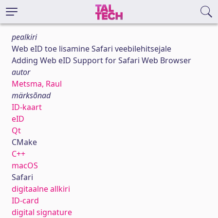
pealkiri
Web eID toe lisamine Safari veebilehitsejale
Adding Web eID Support for Safari Web Browser
autor
Metsma, Raul
märksõnad
ID-kaart
eID
Qt
CMake
C++
macOS
Safari
digitaalne allkiri
ID-card
digital signature