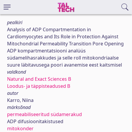
pealkiri
Analysis of ADP Compartmentation in
Cardiomyocytes and Its Role in Protection Against
Mitochondrial Permeability Transition Pore Opening
ADP kompartmentatsiooni analüüs
südamelihasrakkudes ja selle roll mitokondriaalse
suure läbitavusega poori avanemise eest kaitsmisel
valdkond
Natural and Exact Sciences B
Loodus- ja täppisteadused B
autor
Karro, Niina
märksõnad
permeabiliseeritud südamerakud
ADP difusioonitakistused
mitokonder