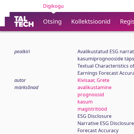
Digikogu
Otsing
Kollektsioonid
Regis
pealkiri
Avalikustatud ESG narrati
kasumiprognooside täp
Textual Characteristics o
Earnings Forecast Accur
autor
Kivisaar, Grete
märksõnad
avalikustamine
prognoosid
kasum
magistritööd
ESG Disclosure
Narrative ESG Disclosure
Forecast Accuracy