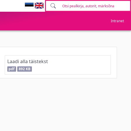
Intranet
Laadi alla täistekst
pdf
892 KB