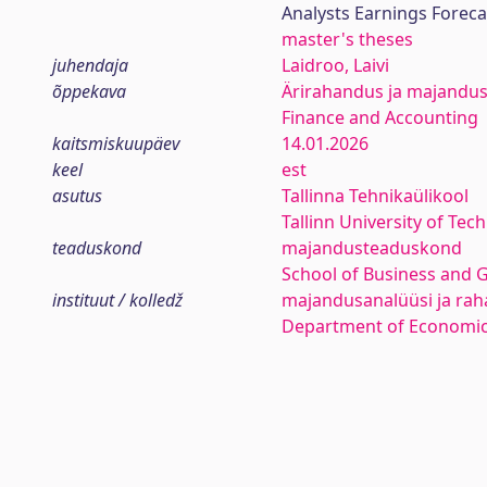
Analysts Earnings Foreca
master's theses
juhendaja
Laidroo, Laivi
õppekava
Ärirahandus ja majandus
Finance and Accounting
kaitsmiskuupäev
14.01.2026
keel
est
asutus
Tallinna Tehnikaülikool
Tallinn University of Tec
teaduskond
majandusteaduskond
School of Business and 
instituut / kolledž
majandusanalüüsi ja rah
Department of Economic