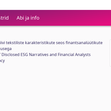
trid
Abi ja info
ivi tekstiliste karakteristikute seos finantsanalüütikute
susega
f Disclosed ESG Narratives and Financial Analysts
acy