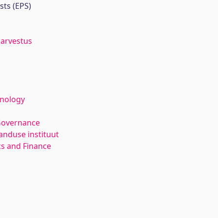
sts (EPS)
arvestus
hnology
Governance
anduse instituut
s and Finance