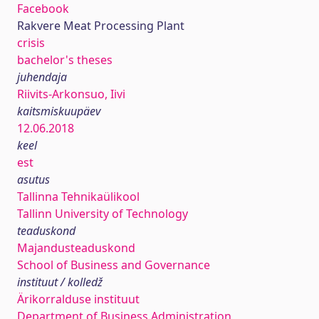
Facebook
Rakvere Meat Processing Plant
crisis
bachelor's theses
juhendaja
Riivits-Arkonsuo, Iivi
kaitsmiskuupäev
12.06.2018
keel
est
asutus
Tallinna Tehnikaülikool
Tallinn University of Technology
teaduskond
Majandusteaduskond
School of Business and Governance
instituut / kolledž
Ärikorralduse instituut
Department of Business Administration