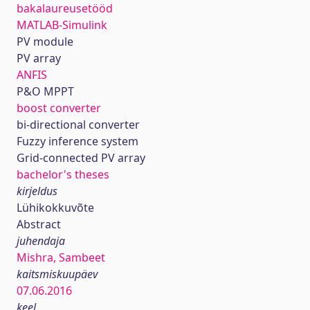
bakalaureusetööd
MATLAB-Simulink
PV module
PV array
ANFIS
P&O MPPT
boost converter
bi-directional converter
Fuzzy inference system
Grid-connected PV array
bachelor's theses
kirjeldus
Lühikokkuvõte
Abstract
juhendaja
Mishra, Sambeet
kaitsmiskuupäev
07.06.2016
keel