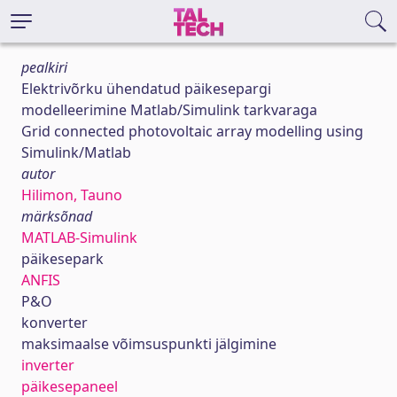
pealkiri
Elektrivõrku ühendatud päikesepargi
modelleerimine Matlab/Simulink tarkvaraga
Grid connected photovoltaic array modelling using
Simulink/Matlab
autor
Hilimon, Tauno
märksõnad
MATLAB-Simulink
päikesepark
ANFIS
P&O
konverter
maksimaalse võimsuspunkti jälgimine
inverter
päikesepaneel