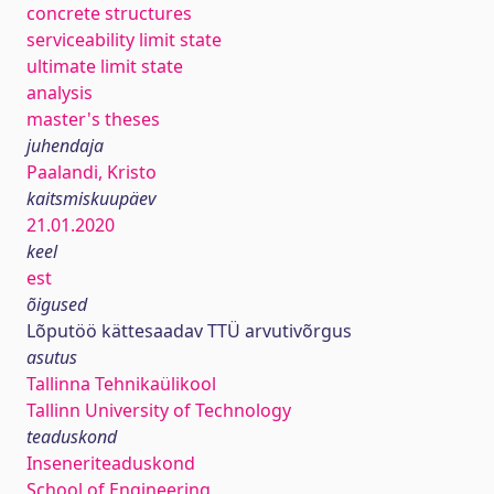
concrete structures
serviceability limit state
ultimate limit state
analysis
master's theses
juhendaja
Paalandi, Kristo
kaitsmiskuupäev
21.01.2020
keel
est
õigused
Lõputöö kättesaadav TTÜ arvutivõrgus
asutus
Tallinna Tehnikaülikool
Tallinn University of Technology
teaduskond
Inseneriteaduskond
School of Engineering