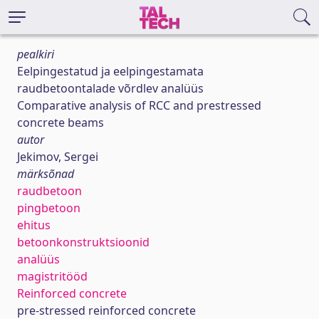
pealkiri
Eelpingestatud ja eelpingestamata
raudbetoontalade võrdlev analüüs
Comparative analysis of RCC and prestressed
concrete beams
autor
Jekimov, Sergei
märksõnad
raudbetoon
pingbetoon
ehitus
betoonkonstruktsioonid
analüüs
magistritööd
Reinforced concrete
pre-stressed reinforced concrete