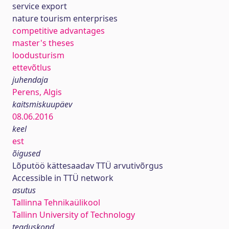
service export
nature tourism enterprises
competitive advantages
master's theses
loodusturism
ettevõtlus
juhendaja
Perens, Algis
kaitsmiskuupäev
08.06.2016
keel
est
õigused
Lõputöö kättesaadav TTÜ arvutivõrgus
Accessible in TTÜ network
asutus
Tallinna Tehnikaülikool
Tallinn University of Technology
teaduskond