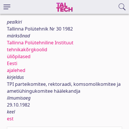
pealkiri
Tallinna Polütehnik Nr 30 1982
märksõnad
Tallinna Polütehniline Instituut
tehnikakõrgkoolid
üliõpilased
Eesti
ajalehed
kirjeldus
TPI parteikomitee, rektoraadi, komsomolikomitee ja
ametiühingukomitee häälekandja
ilmumisaeg
29.10.1982
keel
est