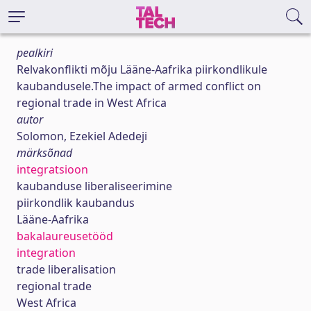
pealkiri
Relvakonflikti mõju Lääne-Aafrika piirkondlikule
kaubandusele.The impact of armed conflict on
regional trade in West Africa
autor
Solomon, Ezekiel Adedeji
märksõnad
integratsioon
kaubanduse liberaliseerimine
piirkondlik kaubandus
Lääne-Aafrika
bakalaureusetööd
integration
trade liberalisation
regional trade
West Africa