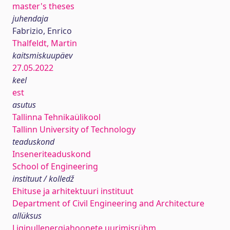
master's theses
juhendaja
Fabrizio, Enrico
Thalfeldt, Martin
kaitsmiskuupäev
27.05.2022
keel
est
asutus
Tallinna Tehnikaülikool
Tallinn University of Technology
teaduskond
Inseneriteaduskond
School of Engineering
instituut / kolledž
Ehituse ja arhitektuuri instituut
Department of Civil Engineering and Architecture
allüksus
Liginullenergiahoonete uurimisrühm