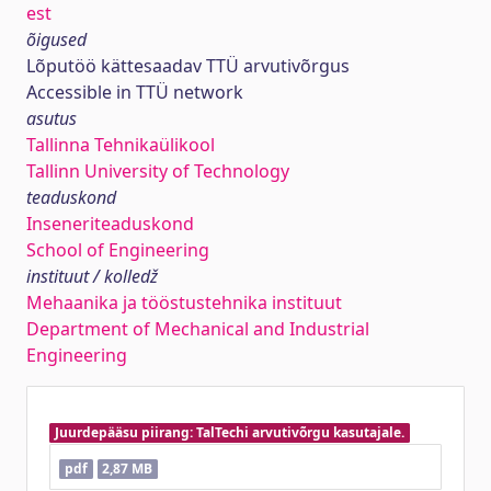
est
õigused
Lõputöö kättesaadav TTÜ arvutivõrgus
Accessible in TTÜ network
asutus
Tallinna Tehnikaülikool
Tallinn University of Technology
teaduskond
Inseneriteaduskond
School of Engineering
instituut / kolledž
Mehaanika ja tööstustehnika instituut
Department of Mechanical and Industrial
Engineering
Juurdepääsu piirang: TalTechi arvutivõrgu kasutajale.
pdf
2,87 MB