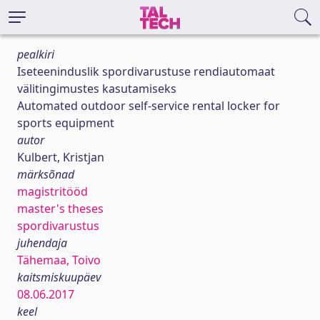
pealkiri
Iseteeninduslik spordivarustuse rendiautomaat
välitingimustes kasutamiseks
Automated outdoor self-service rental locker for
sports equipment
autor
Kulbert, Kristjan
märksõnad
magistritööd
master's theses
spordivarustus
juhendaja
Tähemaa, Toivo
kaitsmiskuupäev
08.06.2017
keel