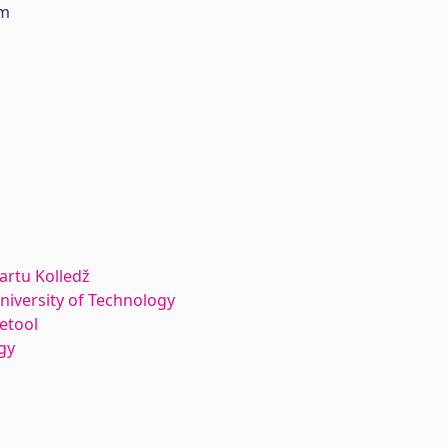
um
Tartu Kolledž
University of Technology
etool
gy