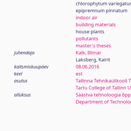
chlorophytum variegat
epipremnum pinnatum
indoor air
building materials
house plants
pollutants
master's theses
juhendaja
Kalk, Illimar
Laksberg, Kairit
kaitsmiskuupäev
08.06.2016
keel
est
asutus
Tallinna Tehnikaülikooli 
Tartu College of Tallinn 
allüksus
Säästva tehnoloogia õpp
Department of Technolo