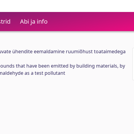
trid
Abi ja info
duvate ühendite eemaldamine ruumiõhust toataimedega
ounds that have been emitted by building materials, by
maldehyde as a test pollutant