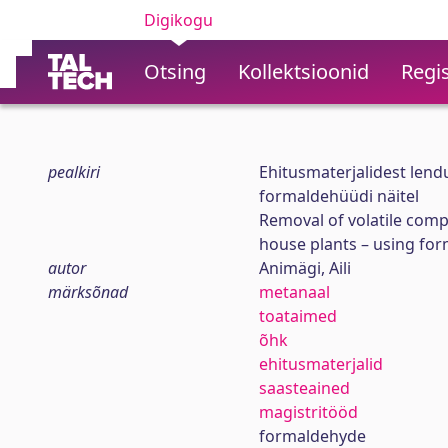
Digikogu
Otsing
Kollektsioonid
Regis
pealkiri
Ehitusmaterjalidest len
formaldehüüdi näitel
Removal of volatile comp
house plants – using for
autor
Animägi, Aili
märksõnad
metanaal
toataimed
õhk
ehitusmaterjalid
saasteained
magistritööd
formaldehyde