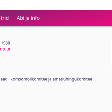
trid
Abi ja info
6 1988
tituut
oraadi, komsomolikomitee ja ametiühingukomitee