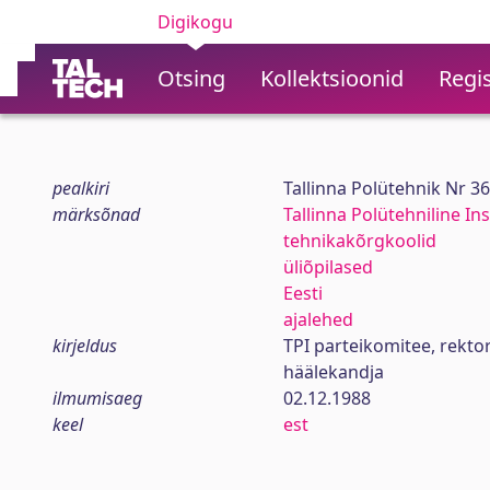
Digikogu
Otsing
Kollektsioonid
Regis
pealkiri
Tallinna Polütehnik Nr 3
märksõnad
Tallinna Polütehniline Ins
tehnikakõrgkoolid
üliõpilased
Eesti
ajalehed
kirjeldus
TPI parteikomitee, rekt
häälekandja
ilmumisaeg
02.12.1988
keel
est