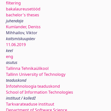
filtering
bakalaureusetööd
bachelor's theses
juhendaja
Kumlander, Deniss
Mihhailov, Viktor
kaitsmiskuupäev
11.06.2019
keel
eng
asutus
Tallinna Tehnikaülikool
Tallinn University of Technology
teaduskond
Infotehnoloogia teaduskond
School of Information Technologies
instituut / kolledž
Tarkvarateaduse instituut
Department of Software Science