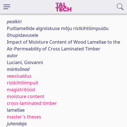
pealkiri
Puitlamellide algniiskuse mõju ristkihtliimpuidu
õhupidavusele
Impact of Moisture Content of Wood Lamellae to the
Air-Permeability of Cross Laminated Timber
autor
Luciani, Giovanni
märksõnad
veesisaldus
ristkihtliimpuit
magistritööd
moisture content
cross-laminated timber
lamellae
master's theses
juhendaja