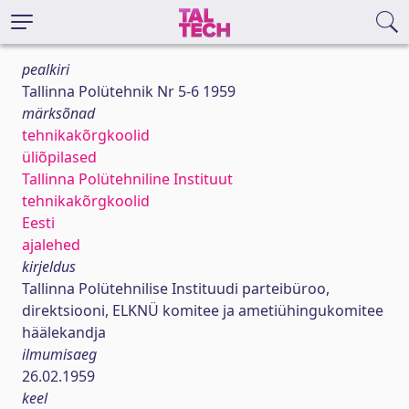
pealkiri
Tallinna Polütehnik Nr 5-6 1959
märksõnad
tehnikakõrgkoolid
üliõpilased
Tallinna Polütehniline Instituut
tehnikakõrgkoolid
Eesti
ajalehed
kirjeldus
Tallinna Polütehnilise Instituudi parteibüroo,
direktsiooni, ELKNÜ komitee ja ametiühingukomitee
häälekandja
ilmumisaeg
26.02.1959
keel