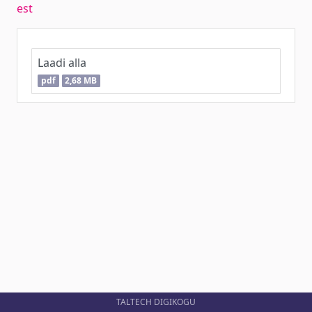
est
Laadi alla
pdf
2,68 MB
TALTECH DIGIKOGU