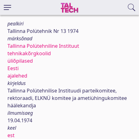
pealkiri
Tallinna Polütehnik Nr 13 1974
märksõnad
Tallinna Polütehniline Instituut
tehnikakõrgkoolid
üliõpilased
Eesti
ajalehed
kirjeldus
Tallinna Polütehnilise Instituudi parteikomitee,
rektoraadi, ELKNÜ komitee ja ametiühingukomitee
häälekandja
ilmumisaeg
19.04.1974
keel
est