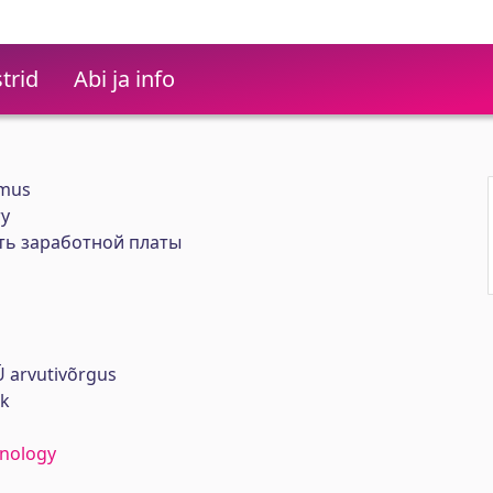
trid
Abi ja info
emus
ry
ть заработной платы
 arvutivõrgus
rk
hnology