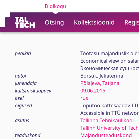
Digikogu
Otsing
Kollektsioonid
Regis
pealkiri
Töötasu majanduslik ol
Economical view on sala
Экономическая сущнос
autor
Borsuk, Jekaterina
juhendaja
Põlajeva, Tatjana
kaitsmiskuupäev
09.06.2016
keel
rus
õigused
Lõputöö kättesaadav TTÜ
Accessible in TTÜ netwo
asutus
Tallinna Tehnikaülikool
Tallinn University of Tec
teaduskond
Majandusteaduskond