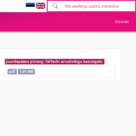
Intranet
Juurdepääsu piirang: TalTechi arvutivõrgu kasutajale.
pdf
1,01 MB