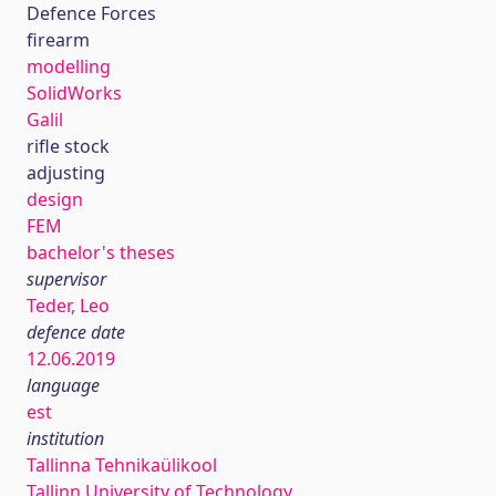
Defence Forces
firearm
modelling
SolidWorks
Galil
rifle stock
adjusting
design
FEM
bachelor's theses
supervisor
Teder, Leo
defence date
12.06.2019
language
est
institution
Tallinna Tehnikaülikool
Tallinn University of Technology