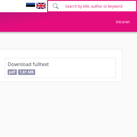
Intranet
Download fulltext
pdf
1,81 MB