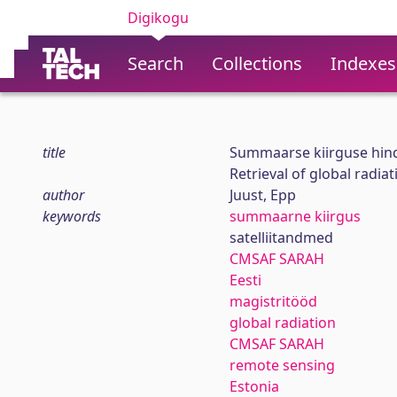
Digikogu
Search
Collections
Indexes
title
Summaarse kiirguse hindam
Retrieval of global radiat
author
Juust, Epp
keywords
summaarne kiirgus
satelliitandmed
CMSAF SARAH
Eesti
magistritööd
global radiation
CMSAF SARAH
remote sensing
Estonia