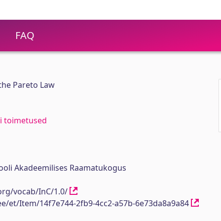
FAQ
the Pareto Law
di toimetused
ikooli Akadeemilises Raamatukogus
org/vocab/InC/1.0/
h.ee/et/Item/14f7e744-2fb9-4cc2-a57b-6e73da8a9a84