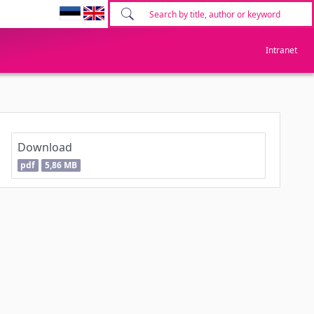
Intranet
Download
pdf
5,86 MB