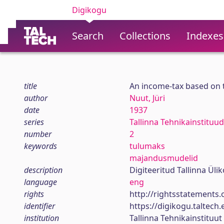
Digikogu
Search
Collections
Indexes
title
An income-tax based on 
author
Nuut, Jüri
date
1937
series
Tallinna Tehnikainstituu
number
2
keywords
tulumaks
majandusmudelid
description
Digiteeritud Tallinna Ül
language
eng
rights
http://rightsstatements.
identifier
https://digikogu.taltec
institution
Tallinna Tehnikainstituut