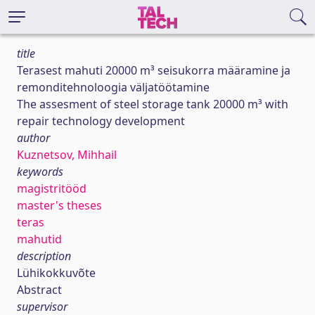
title
Terasest mahuti 20000 m³ seisukorra määramine ja
remonditehnoloogia väljatöötamine
The assesment of steel storage tank 20000 m³ with
repair technology development
author
Kuznetsov, Mihhail
keywords
magistritööd
master's theses
teras
mahutid
description
Lühikokkuvõte
Abstract
supervisor