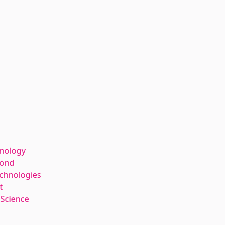
hnology
kond
echnologies
t
 Science