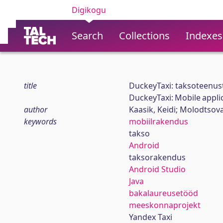
Digikogu
Search
Collections
Indexes
title
DuckeyTaxi: taksoteenus
DuckeyTaxi: Mobile applic
author
Kaasik, Keidi; Molodtsova,
keywords
mobiilrakendus
takso
Android
taksorakendus
Android Studio
Java
bakalaureusetööd
meeskonnaprojekt
Yandex Taxi