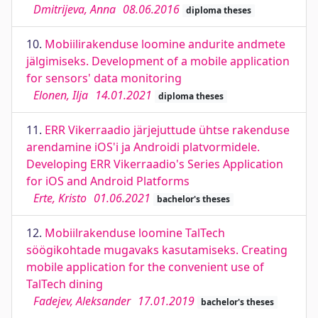
Dmitrijeva, Anna
08.06.2016
diploma theses
10.
Mobiilirakenduse loomine andurite andmete
jälgimiseks. Development of a mobile application
for sensors' data monitoring
Elonen, Ilja
14.01.2021
diploma theses
11.
ERR Vikerraadio järjejuttude ühtse rakenduse
arendamine iOS'i ja Androidi platvormidele.
Developing ERR Vikerraadio's Series Application
for iOS and Android Platforms
Erte, Kristo
01.06.2021
bachelor's theses
12.
Mobiilrakenduse loomine TalTech
söögikohtade mugavaks kasutamiseks. Creating
mobile application for the convenient use of
TalTech dining
Fadejev, Aleksander
17.01.2019
bachelor's theses