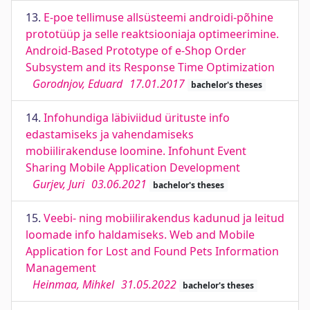
13.
E-poe tellimuse allsüsteemi androidi-põhine
prototüüp ja selle reaktsiooniaja optimeerimine.
Android-Based Prototype of e-Shop Order
Subsystem and its Response Time Optimization
Gorodnjov, Eduard
17.01.2017
bachelor's theses
14.
Infohundiga läbiviidud ürituste info
edastamiseks ja vahendamiseks
mobiilirakenduse loomine. Infohunt Event
Sharing Mobile Application Development
Gurjev, Juri
03.06.2021
bachelor's theses
15.
Veebi- ning mobiilirakendus kadunud ja leitud
loomade info haldamiseks. Web and Mobile
Application for Lost and Found Pets Information
Management
Heinmaa, Mihkel
31.05.2022
bachelor's theses