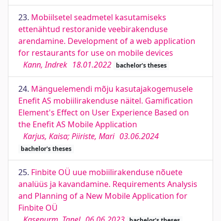
23.
Mobiilsetel seadmetel kasutamiseks
ettenähtud restoranide veebirakenduse
arendamine. Development of a web application
for restaurants for use on mobile devices
Kann, Indrek
18.01.2022
bachelor's theses
24.
Mänguelemendi mõju kasutajakogemusele
Enefit AS mobiilirakenduse näitel. Gamification
Element's Effect on User Experience Based on
the Enefit AS Mobile Application
Karjus, Kaisa; Piiriste, Mari
03.06.2024
bachelor's theses
25.
Finbite OÜ uue mobiilirakenduse nõuete
analüüs ja kavandamine. Requirements Analysis
and Planning of a New Mobile Application for
Finbite OÜ
Kasenurm, Tanel
06.06.2023
bachelor's theses