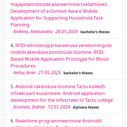
majapidamistööde planeerimise toetamiseks.
Development of a Context-Aware Mobile
Application for Supporting Household Task
Planning
Anikina, Aleksandra
28.05.2026
bachelor's theses
4.
RFID-tehnoloogial baseeruva veretoimingute
mobiilirakenduse prototüübi loomine. RFID-
Based Mobile Application Prototype for Blood
Procedures
Antov, Arne
27.05.2025
bachelor's theses
5.
Android rakenduse loomine Tartu kolledži
infoekraani kuvamisele. Android application
development for the infoscreen in Tartu college
Arumets, Indrek
12.01.2024
diploma theses
6.
Reaktiivne programmeerimine Androidil