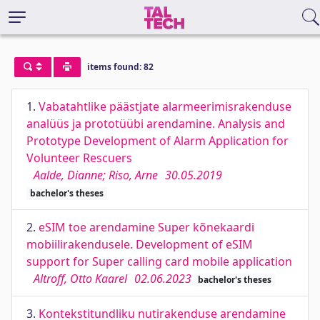
items found: 82
1.
Vabatahtlike päästjate alarmeerimisrakenduse
analüüs ja prototüübi arendamine. Analysis and
Prototype Development of Alarm Application for
Volunteer Rescuers
Aalde, Dianne; Riso, Arne
30.05.2019
bachelor's theses
2.
eSIM toe arendamine Super kõnekaardi
mobiilirakendusele. Development of eSIM
support for Super calling card mobile application
Altroff, Otto Kaarel
02.06.2023
bachelor's theses
3.
Kontekstitundliku nutirakenduse arendamine