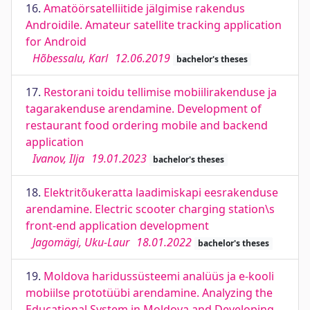
16.
Amatöörsatelliitide jälgimise rakendus
Androidile. Amateur satellite tracking application
for Android
Hõbessalu, Karl
12.06.2019
bachelor's theses
17.
Restorani toidu tellimise mobiilirakenduse ja
tagarakenduse arendamine. Development of
restaurant food ordering mobile and backend
application
Ivanov, Ilja
19.01.2023
bachelor's theses
18.
Elektritõukeratta laadimiskapi eesrakenduse
arendamine. Electric scooter charging station\s
front-end application development
Jagomägi, Uku-Laur
18.01.2022
bachelor's theses
19.
Moldova haridussüsteemi analüüs ja e-kooli
mobiilse prototüübi arendamine. Analyzing the
Educational System in Moldova and Developing