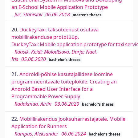
an E-School Mobile Application Prototype
Juc, Stanislav
06.06.2018
master's theses
20.
DuckeyTaxi: taksoteenust osutava
mobiilirakenduse prototüüp.
DuckeyTaxi: Mobile application prototype for taxi servi
Kaasik, Keidi; Molodtsova, Darja; Nael,
Iris
05.06.2020
bachelor's theses
21.
Androidi-põhise kasutajaliidese loomine
programmeeritavale toiteplokile. Creating an
Android Based User Interface for a
Programmable Power Supply
Kadakmaa, Airiin
03.06.2020
bachelor's theses
22.
Mobiilirakendus jooksuharrastajatele. Mobile
Application for Runners
Kampus, Aleksander
06.06.2024
bachelor's theses