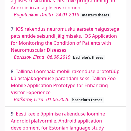
agiilses keskkonnas. Reactive programming on
Android in an agile environment
Bogatenkov, Dmitri
24.01.2018
master's theses
7.
iOS rakendus neuromuskulaarsete haigustega
patsientide seisundi jälgimiseks. iOS Application
for Monitoring the Condition of Patients with
Neuromuscular Diseases
Borissov, Elena
06.06.2019
bachelor's theses
8.
Tallinna Loomaaia mobiilirakenduse prototüüp
külastajakogemuse parandamiseks. Tallinn Zoo
Mobile Application Prototype for Enhancing
Visitor Experience
Botšarov, Liisa
01.06.2026
bachelor's theses
9.
Eesti keele õppimise rakenduse loomine
Androidi platvormile. Android application
development for Estonian language study