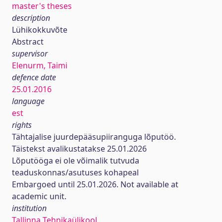
master's theses
description
Lühikokkuvõte
Abstract
supervisor
Elenurm, Taimi
defence date
25.01.2016
language
est
rights
Tähtajalise juurdepääsupiiranguga lõputöö.
Täistekst avalikustatakse 25.01.2026
Lõputööga ei ole võimalik tutvuda
teaduskonnas/asutuses kohapeal
Embargoed until 25.01.2026. Not available at
academic unit.
institution
Tallinna Tehnikaülikool