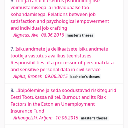
6.
Tööga rahulolu seotus psühholoogilise
võimustamisega ja individuaalse töö
kohandamisega. Relations between job
satisfaction and psychological empowerment
and individual job crafting
Algpeus, Ave
08.06.2016
master's theses
7.
Isikuandmete ja delikaatsete isikuandmete
töötleja vastutus avalikus teenistuses.
Responsibilities of a processor of personal data
and sensitive personal data in civil service
Alpius, Bronek
09.06.2015
bachelor's theses
8.
Läbipõlemine ja seda soodustavad riskitegurid
Eesti Töötukassa näitel. Burnout and its Risk
Factors in the Estonian Unemployment
Insurance Fund
Arhangelski, Artjom
10.06.2015
master's theses