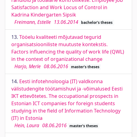
rahulolu ja tööalane kontrollikese. Employee Job
Satisfaction and Work Locus of Control in
Kadrina Kindergarten Sipsik
Freimann, Estelle
13.06.2014
bachelor's theses
13.
Tööelu kvaliteeti mõjutavad tegurid
organisatsiooniliste muutuste kontekstis.
Factors influencing the quality of work life (QWL)
in the context of organizational change
Harjo, Merle
08.06.2016
master's theses
14.
Eesti infotehnoloogia (IT) valdkonna
välistudengite töötamishuvi ja -võimalused Eesti
IKT ettevõtetes. The occupational prospects in
Estonian ICT companies for foreign students
studying in the field of Information Technology
(IT) in Estonia
Hein, Laura
08.06.2016
master's theses