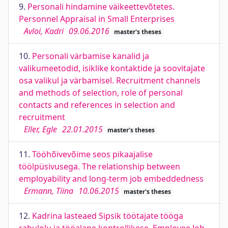
9.
Personali hindamine väikeettevõtetes.
Personnel Appraisal in Small Enterprises
Avloi, Kadri
09.06.2016
master's theses
10.
Personali värbamise kanalid ja
valikumeetodid, isiklike kontaktide ja soovitajate
osa valikul ja värbamisel. Recruitment channels
and methods of selection, role of personal
contacts and references in selection and
recruitment
Eller, Egle
22.01.2015
master's theses
11.
Tööhõivevõime seos pikaajalise
töölpüsivusega. The relationship between
employability and long-term job embeddedness
Ermann, Tiina
10.06.2015
master's theses
12.
Kadrina lasteaed Sipsik töötajate tööga