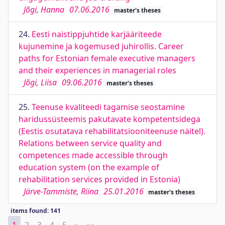
Jõgi, Hanna
07.06.2016
master's theses
24.
Eesti naistippjuhtide karjääriteede
kujunemine ja kogemused juhirollis. Career
paths for Estonian female executive managers
and their experiences in managerial roles
Jõgi, Liisa
09.06.2016
master's theses
25.
Teenuse kvaliteedi tagamise seostamine
haridussüsteemis pakutavate kompetentsidega
(Eestis osutatava rehabilitatsiooniteenuse näitel).
Relations between service quality and
competences made accessible through
education system (on the example of
rehabilitation services provided in Estonia)
Järve-Tammiste, Riina
25.01.2016
master's theses
items found: 141