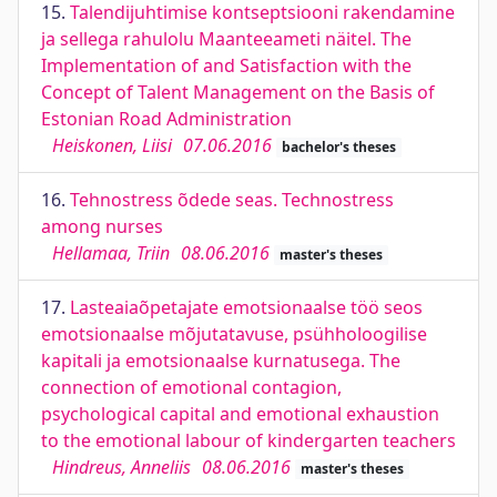
15.
Talendijuhtimise kontseptsiooni rakendamine
ja sellega rahulolu Maanteeameti näitel. The
Implementation of and Satisfaction with the
Concept of Talent Management on the Basis of
Estonian Road Administration
Heiskonen, Liisi
07.06.2016
bachelor's theses
16.
Tehnostress õdede seas. Technostress
among nurses
Hellamaa, Triin
08.06.2016
master's theses
17.
Lasteaiaõpetajate emotsionaalse töö seos
emotsionaalse mõjutatavuse, psühholoogilise
kapitali ja emotsionaalse kurnatusega. The
connection of emotional contagion,
psychological capital and emotional exhaustion
to the emotional labour of kindergarten teachers
Hindreus, Anneliis
08.06.2016
master's theses