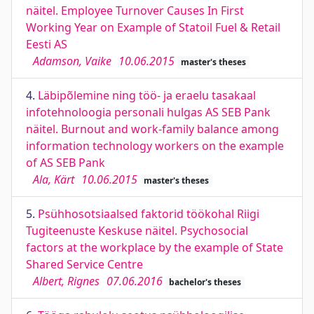
näitel. Employee Turnover Causes In First
Working Year on Example of Statoil Fuel & Retail
Eesti AS
Adamson, Vaike
10.06.2015
master's theses
4.
Läbipõlemine ning töö- ja eraelu tasakaal
infotehnoloogia personali hulgas AS SEB Pank
näitel. Burnout and work-family balance among
information technology workers on the example
of AS SEB Pank
Ala, Kärt
10.06.2015
master's theses
5.
Psühhosotsiaalsed faktorid töökohal Riigi
Tugiteenuste Keskuse näitel. Psychosocial
factors at the workplace by the example of State
Shared Service Centre
Albert, Rignes
07.06.2016
bachelor's theses