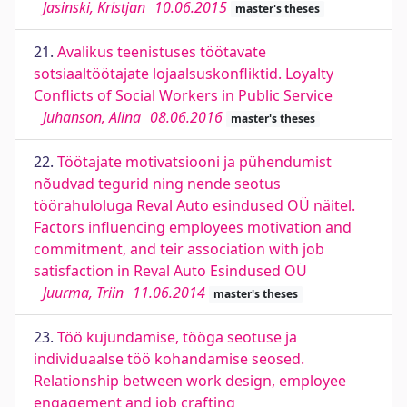
Jasinski, Kristjan
10.06.2015
master's theses
21.
Avalikus teenistuses töötavate
sotsiaaltöötajate lojaalsuskonfliktid. Loyalty
Conflicts of Social Workers in Public Service
Juhanson, Alina
08.06.2016
master's theses
22.
Töötajate motivatsiooni ja pühendumist
nõudvad tegurid ning nende seotus
töörahuloluga Reval Auto esindused OÜ näitel.
Factors influencing employees motivation and
commitment, and teir association with job
satisfaction in Reval Auto Esindused OÜ
Juurma, Triin
11.06.2014
master's theses
23.
Töö kujundamise, tööga seotuse ja
individuaalse töö kohandamise seosed.
Relationship between work design, employee
engagement and job crafting