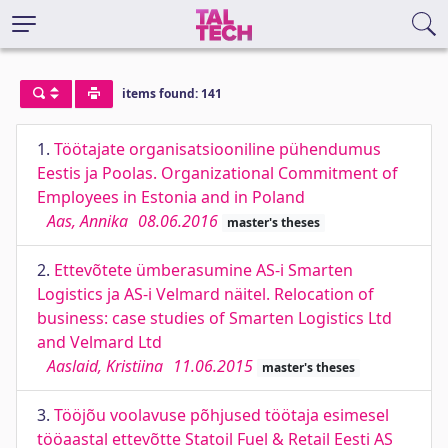
items found: 141
1.
Töötajate organisatsiooniline pühendumus
Eestis ja Poolas. Organizational Commitment of
Employees in Estonia and in Poland
Aas, Annika
08.06.2016
master's theses
2.
Ettevõtete ümberasumine AS-i Smarten
Logistics ja AS-i Velmard näitel. Relocation of
business: case studies of Smarten Logistics Ltd
and Velmard Ltd
Aaslaid, Kristiina
11.06.2015
master's theses
3.
Tööjõu voolavuse põhjused töötaja esimesel
tööaastal ettevõtte Statoil Fuel & Retail Eesti AS