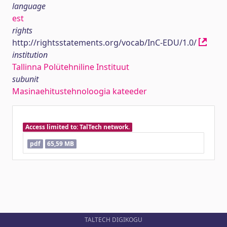
language
est
rights
http://rightsstatements.org/vocab/InC-EDU/1.0/
institution
Tallinna Polütehniline Instituut
subunit
Masinaehitustehnoloogia kateeder
Access limited to: TalTech network.
pdf
65,59 MB
TALTECH DIGIKOGU