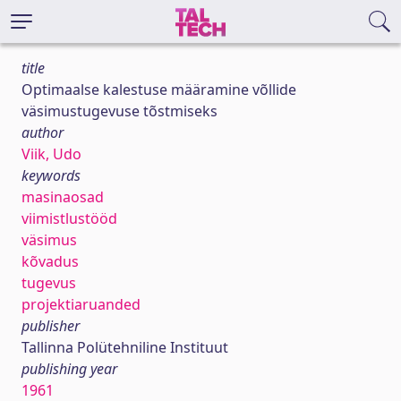
title
Optimaalse kalestuse määramine võllide
väsimustugevuse tõstmiseks
author
Viik, Udo
keywords
masinaosad
viimistlustööd
väsimus
kõvadus
tugevus
projektiaruanded
publisher
Tallinna Polütehniline Instituut
publishing year
1961