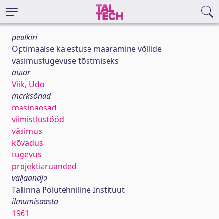
pealkiri
Optimaalse kalestuse määramine võllide
väsimustugevuse tõstmiseks
autor
Viik, Udo
märksõnad
masinaosad
viimistlustööd
väsimus
kõvadus
tugevus
projektiaruanded
väljaandja
Tallinna Polütehniline Instituut
ilmumisaasta
1961