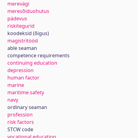
merevägi
meresõiduohutus
pädevus
riskitegurid
koodeksid (õigus)
magistritööd
able seaman
competence requirements
continuing education
depression
human factor
marine
maritime safety
navy
ordinary seaman
profession
risk factors
STCW code
vocational education