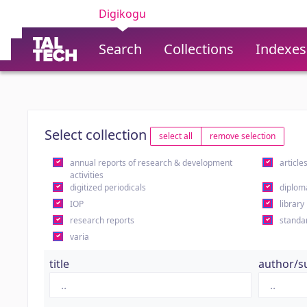
Digikogu
Search
Collections
Indexes
Select collection
select all
remove selection
annual reports of research & development
article
activities
digitized periodicals
diplom
IOP
library
research reports
standa
varia
title
author/s