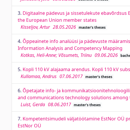
3.
Digitaalne pädevus ja sissetulekute ebavõrdsus 
the European Union member states
Kisseljov, Artur
28.05.2026
master's theses
4.
Õppeainete info analüüsi ja pädevuste määramis
Information Analysis and Competency Mapping
Kotkas, Heli-Anne; Võsumets, Triinu
09.06.2026
bache
5.
Kopli 110 kV alajaama arendus. Kopli 110 kV su
Kullamaa, Andrus
07.06.2017
master's theses
6.
Õpetajate info- ja kommunikatsioonitehnoloogili
and communications technology solutions among the
Luist, Gerda
08.06.2017
master's theses
7.
Kompetentsimudeli väljatöötamine EstNor OÜ pro
EstNor OÜ