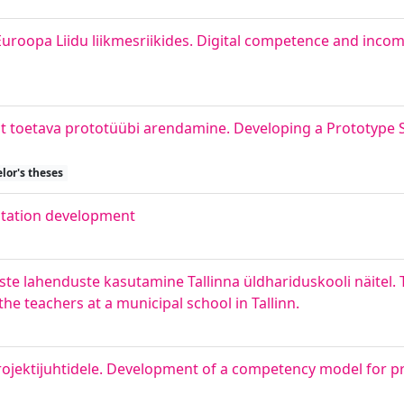
Euroopa Liidu liikmesriikides. Digital competence and inco
t toetava prototüübi arendamine. Developing a Prototype
lor's theses
bstation development
ste lahenduste kasutamine Tallinna üldhariduskooli näitel. 
 teachers at a municipal school in Tallinn.
jektijuhtidele. Development of a competency model for p