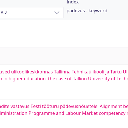
Index
pädevus - keyword
sed ülikoolikeskkonnas Tallinna Tehnikaülikooli ja Tartu Ülik
n in higher education: the case of Tallinn University of Tec
ndite vastavus Eesti tööturu pädevusnõuetele. Alignment b
 Administration Programme and Labour Market competency 