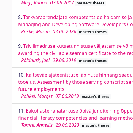
Mägi, Kaupo
07.06.2017
master's theses
8.
Tarkvaraarendajate kompetentside haldamise ja
Managing and Developing Software Developers C
Priske, Martin
03.06.2026
master's theses
9.
Tsiviilmadruse kutsetunnistuse väljastamise võim
awarding the civil able seaman certificate to the
Põldnurk, Jael
29.05.2019
master's theses
10.
Kaitseväe ajateenistuse läbinute hinnang saad
tööelus. Assessment by those serving conscript ser
future employments
Pähkel, Marget
07.06.2019
master's theses
11.
Eakohaste rahatarkuse õpiväljundite ning õpp
financial literacy competencies and learning metho
Tamre, Anneliis
29.05.2023
master's theses