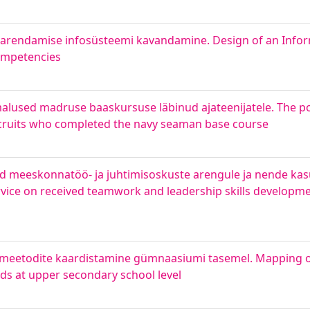
 arendamise infosüsteemi kavandamine. Design of an Infor
ompetencies
alused madruse baaskursuse läbinud ajateenijatele. The pos
 recruits who completed the navy seaman base course
ud meeskonnatöö- ja juhtimisoskuste arengule ja nende kas
vice on received teamwork and leadership skills developmen
emeetodite kaardistamine gümnaasiumi tasemel. Mapping o
ds at upper secondary school level