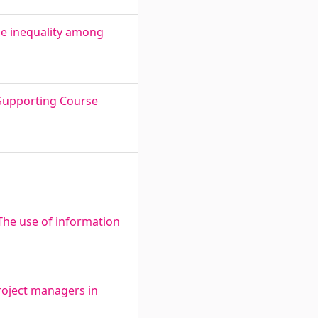
me inequality among
 Supporting Course
The use of information
roject managers in