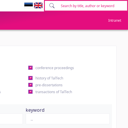
Intranet
conference proceedings
history of TalTech
pre-dissertations
s
transactions of TalTech
keyword