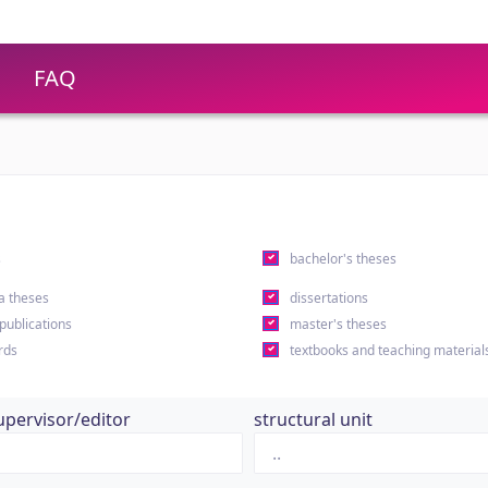
FAQ
s
bachelor's theses
a theses
dissertations
 publications
master's theses
rds
textbooks and teaching material
upervisor/editor
structural unit