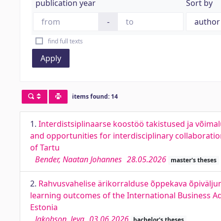
publication year
Sort by
-
find full texts
Apply
items found: 14
1.
Interdistsiplinaarse koostöö takistused ja võimalu
and opportunities for interdisciplinary collaboratio
of Tartu
Bender, Naatan Johannes
28.05.2026
master's theses
2.
Rahvusvahelise ärikorralduse õppekava õpivälju
learning outcomes of the International Business
Estonia
Jakobson, Jeva
03.06.2026
bachelor's theses