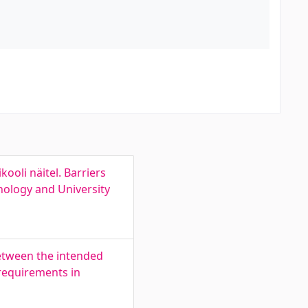
ooli näitel. Barriers
hnology and University
etween the intended
requirements in