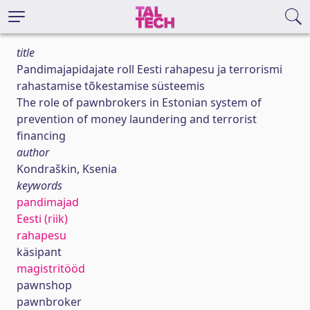
title
Pandimajapidajate roll Eesti rahapesu ja terrorismi
rahastamise tõkestamise süsteemis
The role of pawnbrokers in Estonian system of
prevention of money laundering and terrorist
financing
author
Kondraškin, Ksenia
keywords
pandimajad
Eesti (riik)
rahapesu
käsipant
magistritööd
pawnshop
pawnbroker