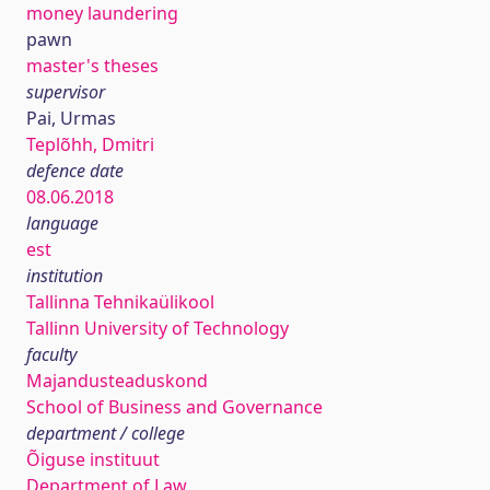
money laundering
pawn
master's theses
supervisor
Pai, Urmas
Teplõhh, Dmitri
defence date
08.06.2018
language
est
institution
Tallinna Tehnikaülikool
Tallinn University of Technology
faculty
Majandusteaduskond
School of Business and Governance
department / college
Õiguse instituut
Department of Law